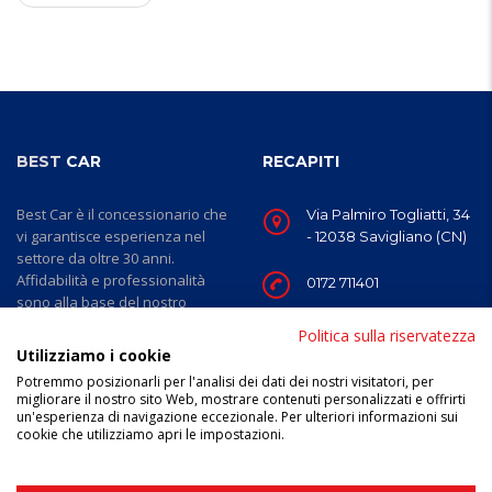
BEST
CAR
RECAPITI
Best Car è il concessionario che
Via Palmiro Togliatti, 34
vi garantisce esperienza nel
- 12038 Savigliano (CN)
settore da oltre 30 anni.
Affidabilità e professionalità
0172 711401
sono alla base del nostro
mestiere ed è importante per
Dal lunedì al venerdì:
Politica sulla riservatezza
noi prenderci cura del cliente
8.00 - 12.00 e 14.00 -
Utilizziamo i cookie
passo dopo passo, dalla scelta
19.00 e il sabato dalle
Potremmo posizionarli per l'analisi dei dati dei nostri visitatori, per
dell'auto fino alla cura di essa
8.00 alle 12.00
migliorare il nostro sito Web, mostrare contenuti personalizzati e offrirti
nel post-vendita.
un'esperienza di navigazione eccezionale. Per ulteriori informazioni sui
cookie che utilizziamo apri le impostazioni.
Privacy
Credits